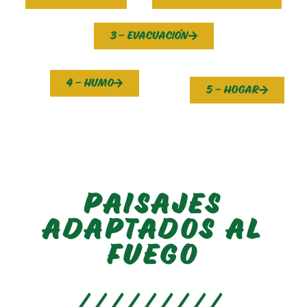
3 - evacuación
4 - humo
5 - HOgar
PAISAJES
ADAPTADOS AL
FUEGO
/////////