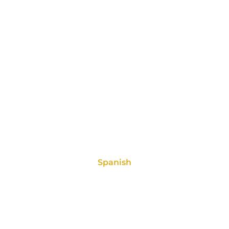
PART 2
conclusion
PART 3
Spanish