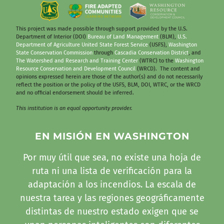
This project was made possible through support provided by the U.S.
Department of Interior (DOI)
Bureau of Land Management
(BLM),
U.S.
Department of Agriculture United State Forest Service
(USFS),
Washington
State Conservation Commission
through
Cascadia Conservation District
, and
The Watershed and Research and Training Center
(WTRC) to the
Washington
Resource Conservation and Development Council
(WRCD). The content and
opinions expressed herein are those of the author(s) and do not necessarily
reflect the position or the policy of the USFS, BLM, DOI, WTRC, or the WRCD
and no official endorsement should be inferred.
This institution is an equal opportunity provider.
EN MISIÓN EN WASHINGTON
Por muy útil que sea, no existe una hoja de
ruta ni una lista de verificación para la
adaptación a los incendios. La escala de
nuestra tarea y las regiones geográficamente
distintas de nuestro estado exigen que se